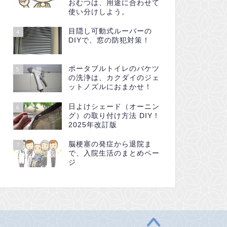
おむつは、用途に合わせて
使い分けしよう。
目隠し可動式ルーバーの
4
DIYで、窓の防犯対策！
ポータブルトイレのバケツ
5
の洗浄は、カクダイのジェ
ットノズルにおまかせ！
日よけシェード（オーニン
6
グ）の取り付け方法 DIY！
2025年改訂版
脳梗塞の発症から退院ま
7
で、入院生活のまとめペー
ジ