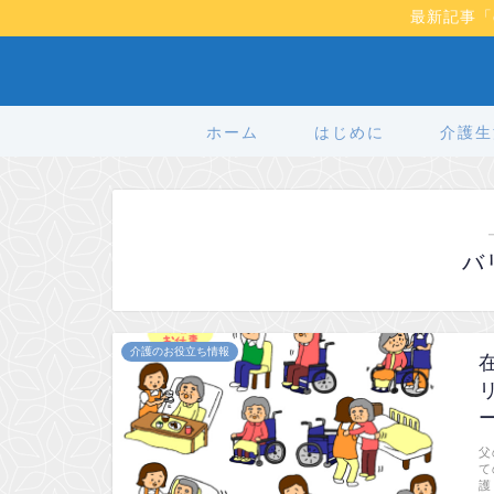
最新記事「
ホーム
はじめに
介護生
バ
介護のお役立ち情報
父
て
護