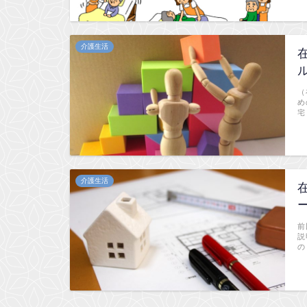
介護生活
（
め
宅
介護生活
前
説
の