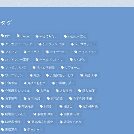
タグ
DIY
dyson
やめてみた。
わたなべぽん
クラウドソーシング
ケアプラン 作成
ケアマネジャー
ダイソン
デイケア
デイサービス
バリアフリー
バリアフリー工事
ポータブルトイレ
リハビリ
リハビリパンツ
リハビリ病院
リフォーム
ワーファリン
介護
介護保険サービス
介護 工事
介護生活
介護用おむつ
介護用リフト
介護用品 レンタル
入門者
入院生活
収入 低下
嚥下障害
在宅 介護
在宅介護
在宅介護 準備
失認
帯状疱疹
日除け
目隠し
紫外線対策
脳梗塞 リハビリ
脳梗塞 原因
脳梗塞 治療
脳梗塞 食事
要介護認定 調査
訪問リハビリ
道場運営
防水シーツ