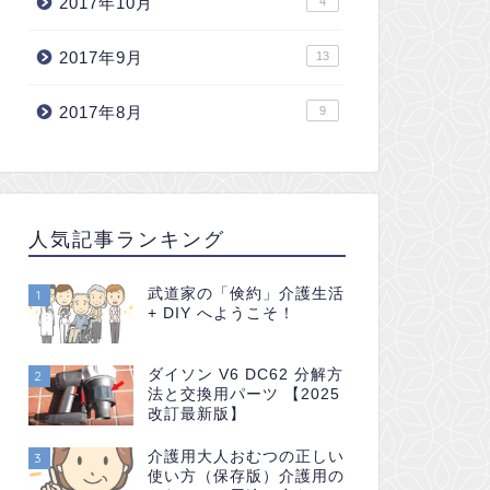
2017年10月
4
2017年9月
13
2017年8月
9
人気記事ランキング
武道家の「倹約」介護生活
1
+ DIY へようこそ！
ダイソン V6 DC62 分解方
2
法と交換用パーツ 【2025
改訂最新版】
介護用大人おむつの正しい
3
使い方（保存版）介護用の