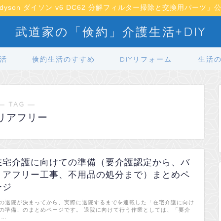
dyson ダイソン v6 DC62 分解フィルター掃除と交換用パーツ」
武道家の「倹約」介護生活+DIY
活
倹約生活のすすめ
DIYリフォーム
生活
― TAG ―
リアフリー
在宅介護に向けての準備（要介護認定から、バ
リアフリー工事、不用品の処分まで）まとめペ
ージ
の退院が決まってから、実際に退院するまでを連載した「在宅介護に向け
の準備」のまとめページです。 退院に向けて行う作業としては、「要介
 …