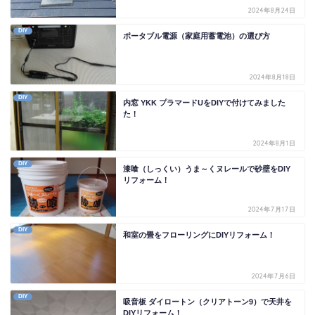
2024年8月24日
DIY
ポータブル電源（家庭用蓄電池）の選び方
2024年8月18日
DIY
内窓 YKK プラマードUをDIYで付けてみました
た！
2024年8月1日
DIY
漆喰（しっくい）うま～くヌレールで砂壁をDIY
リフォーム！
2024年7月17日
DIY
和室の畳をフローリングにDIYリフォーム！
2024年7月6日
DIY
吸音板 ダイロートン（クリアトーン9）で天井を
DIYリフォーム！