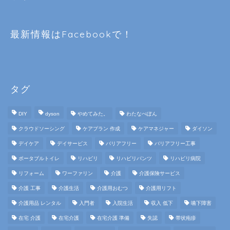
最新情報はFacebookで！
タグ
DIY
dyson
やめてみた。
わたなべぽん
クラウドソーシング
ケアプラン 作成
ケアマネジャー
ダイソン
デイケア
デイサービス
バリアフリー
バリアフリー工事
ポータブルトイレ
リハビリ
リハビリパンツ
リハビリ病院
リフォーム
ワーファリン
介護
介護保険サービス
介護 工事
介護生活
介護用おむつ
介護用リフト
介護用品 レンタル
入門者
入院生活
収入 低下
嚥下障害
在宅 介護
在宅介護
在宅介護 準備
失認
帯状疱疹