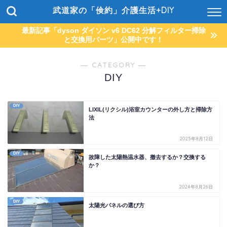
武道家の「倹約」介護生活+DIY
最新記事「dyson ダイソン v6 DC62 分解フィルター掃除
と交換用パーツ」公開中です！
― CATEGORY ―
DIY
DIY
LIXIL(リクシル)浴室カウンターの外し方と掃除方
法
2025年8月12日
DIY
故障した太陽熱温水器、撤去するか？交換する
か？
2024年8月26日
DIY
太陽光パネルの選び方