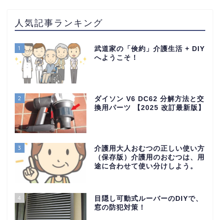
人気記事ランキング
1
武道家の「倹約」介護生活 + DIY
へようこそ！
2
ダイソン V6 DC62 分解方法と交
換用パーツ 【2025 改訂最新版】
3
介護用大人おむつの正しい使い方
（保存版）介護用のおむつは、用
途に合わせて使い分けしよう。
4
目隠し可動式ルーバーのDIYで、
窓の防犯対策！