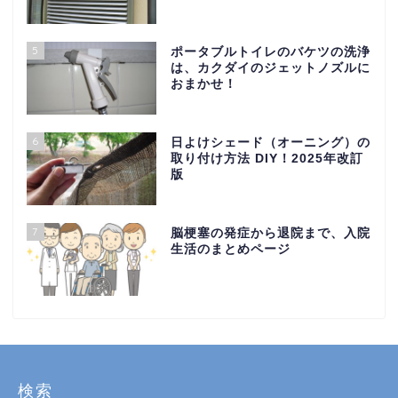
5
ポータブルトイレのバケツの洗浄
は、カクダイのジェットノズルに
おまかせ！
6
日よけシェード（オーニング）の
取り付け方法 DIY！2025年改訂
版
7
脳梗塞の発症から退院まで、入院
生活のまとめページ
検索