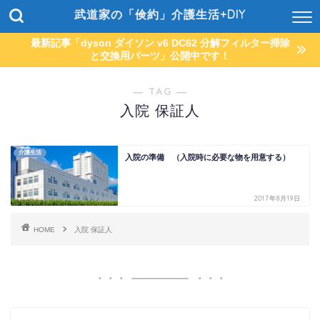
武道家の「倹約」介護生活+DIY
最新記事「dyson ダイソン v6 DC62 分解フィルター掃除
と交換用パーツ」公開中です！
― TAG ―
入院 保証人
介護生活
入院の準備 （入院時に必要な物を用意する）
2017年8月19日
HOME
入院 保証人