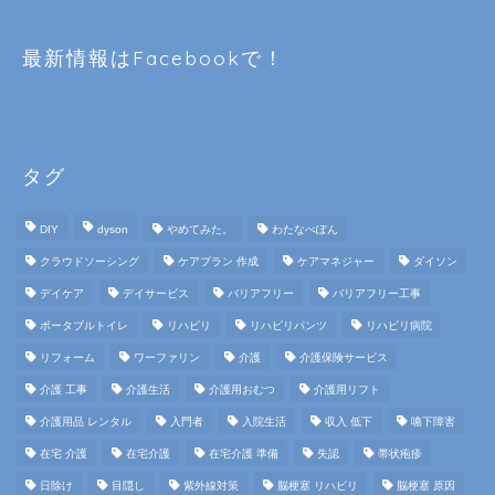
最新情報はFacebookで！
タグ
DIY
dyson
やめてみた。
わたなべぽん
クラウドソーシング
ケアプラン 作成
ケアマネジャー
ダイソン
デイケア
デイサービス
バリアフリー
バリアフリー工事
ポータブルトイレ
リハビリ
リハビリパンツ
リハビリ病院
リフォーム
ワーファリン
介護
介護保険サービス
介護 工事
介護生活
介護用おむつ
介護用リフト
介護用品 レンタル
入門者
入院生活
収入 低下
嚥下障害
在宅 介護
在宅介護
在宅介護 準備
失認
帯状疱疹
日除け
目隠し
紫外線対策
脳梗塞 リハビリ
脳梗塞 原因