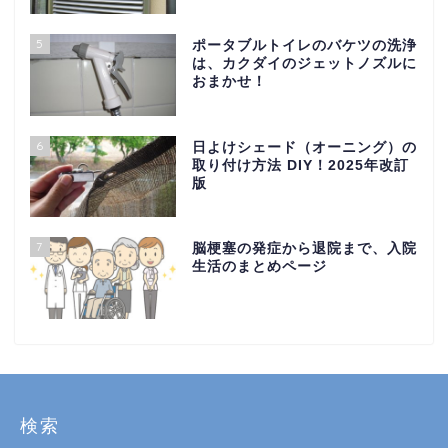
5
ポータブルトイレのバケツの洗浄
は、カクダイのジェットノズルに
おまかせ！
6
日よけシェード（オーニング）の
取り付け方法 DIY！2025年改訂
版
7
脳梗塞の発症から退院まで、入院
生活のまとめページ
検索