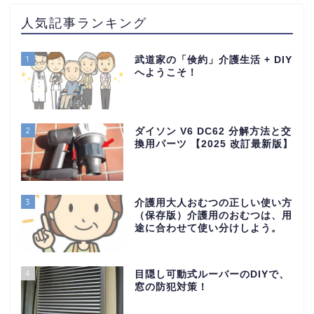
人気記事ランキング
1
武道家の「倹約」介護生活 + DIY
へようこそ！
2
ダイソン V6 DC62 分解方法と交
換用パーツ 【2025 改訂最新版】
3
介護用大人おむつの正しい使い方
（保存版）介護用のおむつは、用
途に合わせて使い分けしよう。
4
目隠し可動式ルーバーのDIYで、
窓の防犯対策！