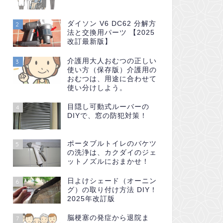
ダイソン V6 DC62 分解方
2
法と交換用パーツ 【2025
改訂最新版】
介護用大人おむつの正しい
3
使い方（保存版）介護用の
おむつは、用途に合わせて
使い分けしよう。
目隠し可動式ルーバーの
4
DIYで、窓の防犯対策！
ポータブルトイレのバケツ
5
の洗浄は、カクダイのジェ
ットノズルにおまかせ！
日よけシェード（オーニン
6
グ）の取り付け方法 DIY！
2025年改訂版
脳梗塞の発症から退院ま
7