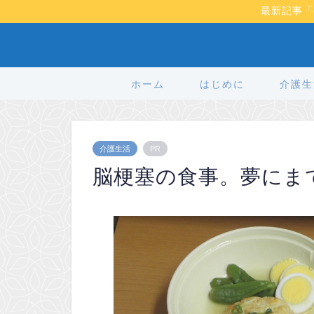
最新記事「
ホーム
はじめに
介護生
介護生活
PR
脳梗塞の食事。夢にま