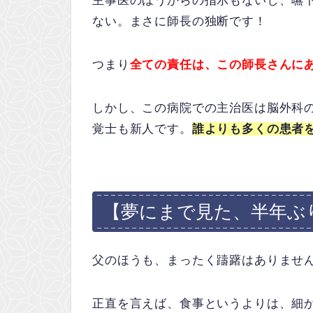
主事医のほうからの指示もないし、嚥
ない。まさに師長の独断です！
つまり
全ての責任は、この師長さんに
しかし、この病院での主治医は脳外科
覚士も新人です。
誰よりも多くの患者
【夢にまで見た、半年ぶ
父のほうも、まったく躊躇はありませ
正直を言えば、食事というよりは、細